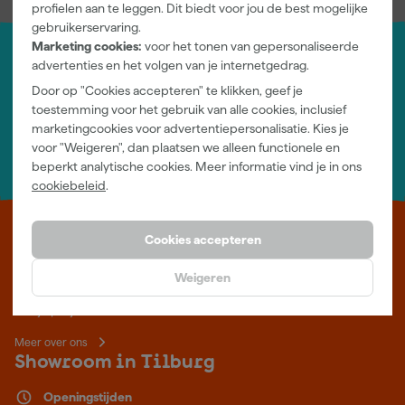
profielen aan te leggen. Dit biedt voor jou de best mogelijke
gebruikerservaring.
Marketing cookies:
voor het tonen van gepersonaliseerde
advertenties en het volgen van je internetgedrag.
Jouw account
Door op "Cookies accepteren" te klikken, geef je
Log-in en beheer je bestellingen en gegevens
toestemming voor het gebruik van alle cookies, inclusief
Nieuwsbrief
marketingcookies voor advertentiepersonalisatie. Kies je
Inschrijven wekelijkse nieuwsbrief
voor "Weigeren", dan plaatsen we alleen functionele en
Wij helpen je graag
beperkt analytische cookies. Meer informatie vind je in ons
Neem contact op met één van onze specialisten.
cookiebeleid
.
Leer Verfwebwinkel beter kennen
Cookies accepteren
Verf kopen doe je bij Verfwebwinkel.be, dé online verfwinkel van
Weigeren
België. Voordelige verf van topkwaliteit en gratis deskundig advies,
wat je project ook is.
Meer over ons
Showroom in Tilburg
Openingstijden