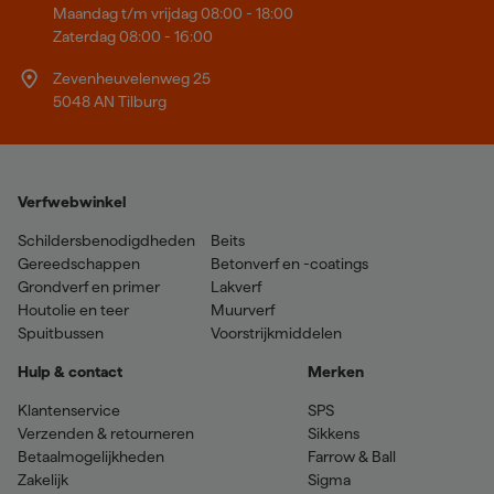
Maandag t/m vrijdag 08:00 - 18:00
Zaterdag 08:00 - 16:00
Zevenheuvelenweg 25
5048 AN Tilburg
Verfwebwinkel
Schildersbenodigdheden
Beits
Gereedschappen
Betonverf en -coatings
Grondverf en primer
Lakverf
Houtolie en teer
Muurverf
Spuitbussen
Voorstrijkmiddelen
Hulp & contact
Merken
Klantenservice
SPS
Verzenden & retourneren
Sikkens
Betaalmogelijkheden
Farrow & Ball
Zakelijk
Sigma