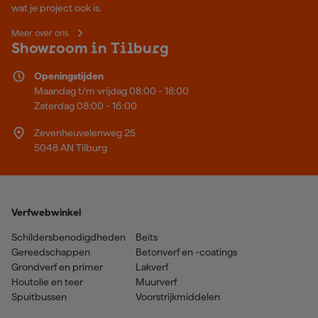
wat je project ook is.
Meer over ons
Showroom in Tilburg
Openingstijden
Maandag t/m vrijdag 08:00 - 18:00
Zaterdag 08:00 - 16:00
Zevenheuvelenweg 25
5048 AN Tilburg
Verfwebwinkel
Schildersbenodigdheden
Beits
Gereedschappen
Betonverf en -coatings
Grondverf en primer
Lakverf
Houtolie en teer
Muurverf
Spuitbussen
Voorstrijkmiddelen