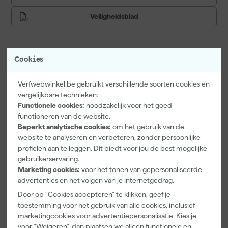
Veiligheidsblad
Cookies
Vaak gekocht met
Onze Top 10
Verfwebwinkel.be gebruikt verschillende soorten cookies en
vergelijkbare technieken:
Functionele cookies:
noodzakelijk voor het goed
functioneren van de website.
Beperkt analytische cookies:
om het gebruik van de
website te analyseren en verbeteren, zonder persoonlijke
profielen aan te leggen. Dit biedt voor jou de best mogelijke
gebruikerservaring.
Marketing cookies:
voor het tonen van gepersonaliseerde
advertenties en het volgen van je internetgedrag.
Paintura
Rilly Multi
Anza PRO
Door op "Cookies accepteren" te klikken, geef je
Lucamax
Ontvetter en
Muurverfset
Washi tape -
Verfreiniger –
MICMEX set
toestemming voor het gebruik van alle cookies, inclusief
50mx24mm
0,5L
6-delig
marketingcookies voor advertentiepersonalisatie. Kies je
Maandag
Maandag
Maandag
voor "Weigeren", dan plaatsen we alleen functionele en