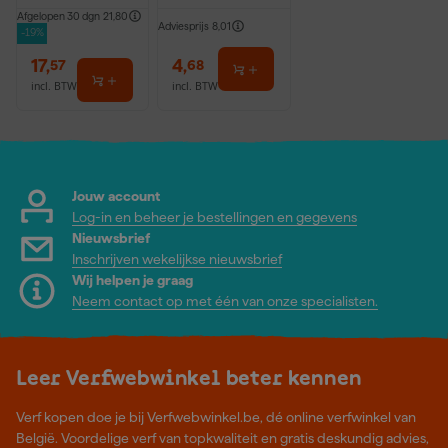
Wit - 310ml
Afgelopen 30 dgn
21,80
Adviesprijs
8,01
-19%
17
,
4
,
57
68
incl. BTW
incl. BTW
Jouw account
Log-in en beheer je bestellingen en gegevens
Nieuwsbrief
Inschrijven wekelijkse nieuwsbrief
Wij helpen je graag
Neem contact op met één van onze specialisten.
Leer Verfwebwinkel beter kennen
Verf kopen doe je bij Verfwebwinkel.be, dé online verfwinkel van
België. Voordelige verf van topkwaliteit en gratis deskundig advies,