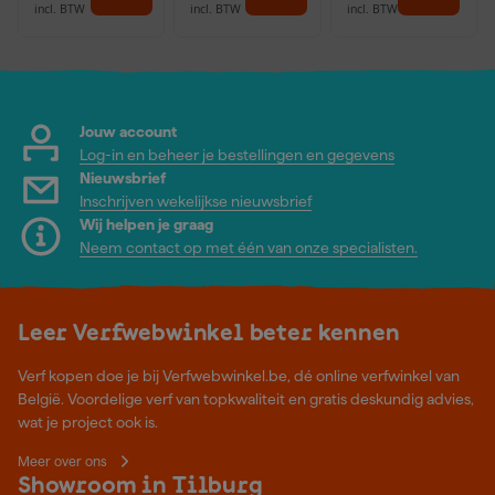
incl. BTW
incl. BTW
incl. BTW
Jouw account
Log-in en beheer je bestellingen en gegevens
Nieuwsbrief
Inschrijven wekelijkse nieuwsbrief
Wij helpen je graag
Neem contact op met één van onze specialisten.
Leer Verfwebwinkel beter kennen
Verf kopen doe je bij Verfwebwinkel.be, dé online verfwinkel van
België. Voordelige verf van topkwaliteit en gratis deskundig advies,
wat je project ook is.
Meer over ons
Showroom in Tilburg