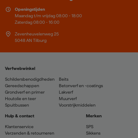
Openingstijden
Maandag t/m vrijdag 08:00 - 18:00
Zaterdag 08:00 - 16:00
Zevenheuvelenweg 25
5048 AN Tilburg
Verfwebwinkel
Schildersbenodigdheden
Beits
Gereedschappen
Betonverf en -coatings
Grondverf en primer
Lakverf
Houtolie en teer
Muurverf
Spuitbussen
Voorstrijkmiddelen
Hulp & contact
Merken
Klantenservice
SPS
Verzenden & retourneren
Sikkens