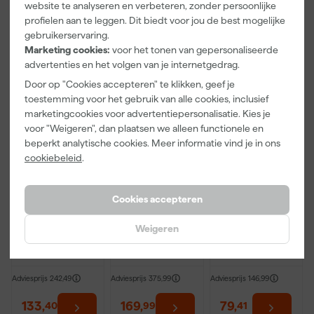
website te analyseren en verbeteren, zonder persoonlijke
incl. BTW
incl. BTW
incl. BTW
profielen aan te leggen. Dit biedt voor jou de best mogelijke
gebruikerservaring.
Onze Top 10
Top
Onze Top
Marketing cookies:
voor het tonen van gepersonaliseerde
deal
10
advertenties en het volgen van je internetgedrag.
Door op "Cookies accepteren" te klikken, geef je
toestemming voor het gebruik van alle cookies, inclusief
marketingcookies voor advertentiepersonalisatie. Kies je
voor "Weigeren", dan plaatsen we alleen functionele en
beperkt analytische cookies. Meer informatie vind je in ons
cookiebeleid
.
Sikkens Alpha
Sikkens
Sikkens Alpha
Cookies accepteren
Primer - op
Alphacryl
Mat - 10L
kleur
Pure Mat SF -
gemengd -
op kleur
Weigeren
Morgen
Morgen
Morgen
10L
gemengd -
bezorgd
bezorgd
bezorgd
10L -
muurverf
Adviesprijs
242,49
Adviesprijs
375,99
Adviesprijs
146,99
133
,
169
,
79
,
40
99
41