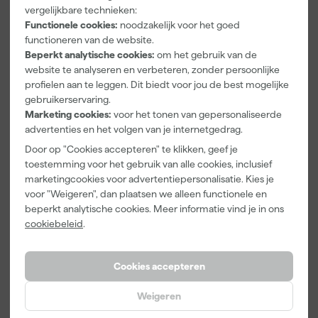
Festool
Festool
Festool TCL 6
vergelijkbare technieken:
489252 SSH-
497149 STF
DUO
Functionele cookies:
noodzakelijk voor het goed
STF-
Granat
Sneloplaadap
functioneren van de website.
80x130/14
Schuurschijf -
paraat
Morgen
Morgen
Morgen
Beperkt analytische cookies:
om het gebruik van de
Schuurzool
P180 - 125mm
bezorgd
bezorgd
bezorgd
website te analyseren en verbeteren, zonder persoonlijke
stickfix voor
(10st)
profielen aan te leggen. Dit biedt voor jou de best mogelijke
RTS 400, RS
Afgelopen 30 dgn
13,69
400 - 80 x
gebruikerservaring.
Afgelopen 30 dgn
26,89
-14%
130mm -
Marketing cookies:
voor het tonen van gepersonaliseerde
489252
26
,
11
,
140
,
10
72
00
advertenties en het volgen van je internetgedrag.
incl. BTW
incl. BTW
incl. BTW
Door op "Cookies accepteren" te klikken, geef je
toestemming voor het gebruik van alle cookies, inclusief
marketingcookies voor advertentiepersonalisatie. Kies je
voor "Weigeren", dan plaatsen we alleen functionele en
beperkt analytische cookies. Meer informatie vind je in ons
cookiebeleid
.
Cookies accepteren
Weigeren