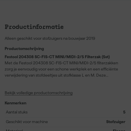
Productinformatie
Alleen geschikt voor stofzuigers na bouwjaar 2019
Productomschrijving
Festool 204308 SC-FIS-CT MINI/MIDI-2/5 Filterzak (5st)
Met de Festool 204308 SC-FIS-CT MINI/MIDI-2/5 filterzakken
zorg je eenvoudig voor een schone werkplek en een efficiënte
verwijdering van stofdeeltjes uit stofklasse L en M. Deze
filterzakken zijn ontwikkeld met Selfclean-filtermateriaal dat
geoptimaliseerd is om het volledige filtervolume te benutten,
Bekijk volledige productomschrijving
zodat ze langer meegaan en je minder vaak hoeft te vervangen.
Dankzij het ontwerp zijn stofdeeltjes veilig en eenvoudig te
Kenmerken
verwijderen uit je stofzuiger, wat bijdraagt aan een gezonde en
nette werkomgeving. De zakken zijn speciaal geschikt voor CT
Aantal stuks
5
MINI en CT MIDI modellen vanaf bouwjaar 2019 en worden
Geschikt voor machine
Stofzuiger
geleverd in een handige blisterverpakking van vijf stuks. Perfect
als stofzak of als uitbreiding op je stofzuiger accessoirecollectie;