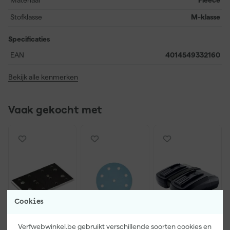
Materiaal
Fleece
met deze filterzakken werk je altijd stofvrij en efficiënt.
Stofklasse
M-klasse
Specificaties
EAN
4014549332160
Bekijk alle kenmerken
Vaak gekocht met
Cookies
Verfwebwinkel.be gebruikt verschillende soorten cookies en