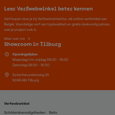
Leer Verfwebwinkel beter kennen
Verf kopen doe je bij Verfwebwinkel.be, dé online verfwinkel van
België. Voordelige verf van topkwaliteit en gratis deskundig advies,
wat je project ook is.
Meer over ons
Showroom in Tilburg
Openingstijden
Maandag t/m vrijdag 08:00 - 18:00
Zaterdag 08:00 - 16:00
Zevenheuvelenweg 25
5048 AN Tilburg
Verfwebwinkel
Schildersbenodigdheden
Beits