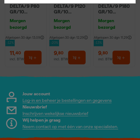
Festool STF
Festool STF
Festool STF
DELTA/9 P80
DELTA/9 P120
DELTA/9 P180
GR/10
GR/10
GR/10
Schuurpapier
Schuurpapier
Schuurpapier
Morgen
Morgen
Morgen
- Granat (10st)
- Granat (10st)
- Granat (10st)
bezorgd
bezorgd
bezorgd
Afgelopen 30 dgn
13,09
Afgelopen 30 dgn
12,29
Afgelopen 30 dgn
11,29
-12%
-20%
-13%
11
,
9
,
9
,
40
80
80
incl. BTW
incl. BTW
incl. BTW
Jouw account
Log-in en beheer je bestellingen en gegevens
Nieuwsbrief
Inschrijven wekelijkse nieuwsbrief
Wij helpen je graag
Neem contact op met één van onze specialisten.