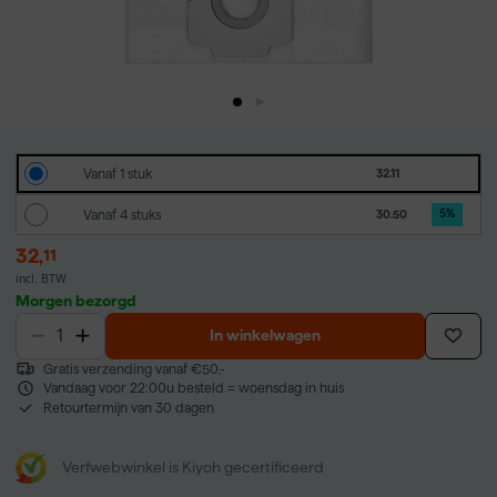
Vanaf 1 stuk
32.11
Vanaf 4 stuks
30.50
5
%
32
,
11
incl. BTW
Morgen bezorgd
In winkelwagen
Gratis verzending vanaf €50,-
Vandaag voor 22:00u besteld = woensdag in huis
Retourtermijn van 30 dagen
Verfwebwinkel is Kiyoh gecertificeerd