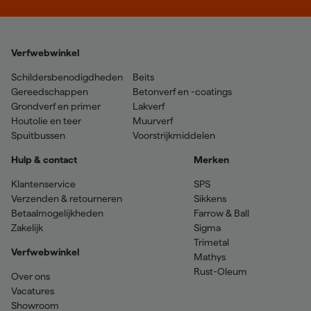
Verfwebwinkel
Schildersbenodigdheden
Beits
Gereedschappen
Betonverf en -coatings
Grondverf en primer
Lakverf
Houtolie en teer
Muurverf
Spuitbussen
Voorstrijkmiddelen
Hulp & contact
Merken
Klantenservice
SPS
Verzenden & retourneren
Sikkens
Betaalmogelijkheden
Farrow & Ball
Zakelijk
Sigma
Trimetal
Verfwebwinkel
Mathys
Rust-Oleum
Over ons
Vacatures
Showroom