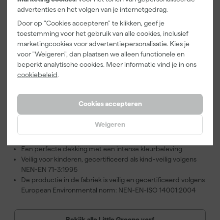
advertenties en het volgen van je internetgedrag.
Door op "Cookies accepteren" te klikken, geef je
toestemming voor het gebruik van alle cookies, inclusief
4
,
99
marketingcookies voor advertentiepersonalisatie. Kies je
incl. BTW
voor "Weigeren", dan plaatsen we alleen functionele en
beperkt analytische cookies. Meer informatie vind je in ons
cookiebeleid
.
Little Greene kopen bij
Verfwebwinkel
Cookies accepteren
Profiteer van de voordelen van de kwalitatieve Little Greene
verf:
Weigeren
De producten hebben een lange levensduur
Ze zijn gebruiks- en milieuvriendelijk
Een perfecte dekking met een intense kleurbeleving
Veilig voor kinderen, gecertificeerd als kind-veilig volgens
NEN-EN 71-3:1995
De productie in de fabriek is veilig en gecertificeerd volgens
European Environmental norm: NEN-EN-ISO 14001:2004
Bekijk alle Little Greene verf