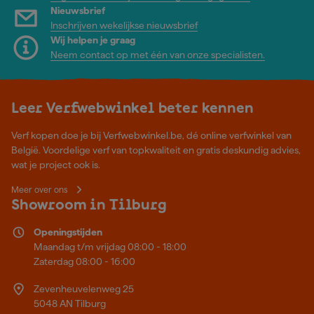
Nieuwsbrief
Inschrijven wekelijkse nieuwsbrief
Wij helpen je graag
Neem contact op met één van onze specialisten.
Leer Verfwebwinkel beter kennen
Verf kopen doe je bij Verfwebwinkel.be, dé online verfwinkel van
België. Voordelige verf van topkwaliteit en gratis deskundig advies,
wat je project ook is.
Meer over ons
Showroom in Tilburg
Openingstijden
Maandag t/m vrijdag 08:00 - 18:00
Zaterdag 08:00 - 16:00
Zevenheuvelenweg 25
5048 AN Tilburg