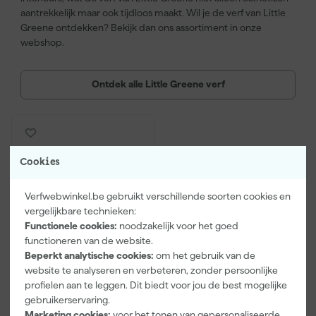
aantrekkelijk maar ook tijdloos maakt. Wil je de verf van Little
Greene ontdekken? Bekijk dan ons assortiment in onze
webshop.
Ontdek alle Little Greene verf
Cookies
Verfwebwinkel.be gebruikt verschillende soorten cookies en
vergelijkbare technieken:
Functionele cookies:
noodzakelijk voor het goed
functioneren van de website.
Beperkt analytische cookies:
om het gebruik van de
Paintura Lucamax
website te analyseren en verbeteren, zonder persoonlijke
Hybride kwast rond -
profielen aan te leggen. Dit biedt voor jou de best mogelijke
maat10/2cm
gebruikerservaring.
Maandag bezorgd
Marketing cookies:
voor het tonen van gepersonaliseerde