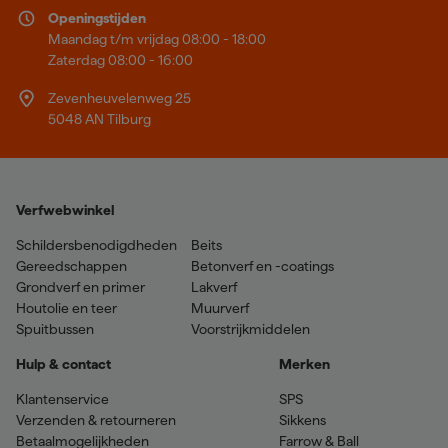
Openingstijden
Maandag t/m vrijdag 08:00 - 18:00
Zaterdag 08:00 - 16:00
Zevenheuvelenweg 25
5048 AN Tilburg
Verfwebwinkel
Schildersbenodigdheden
Beits
Gereedschappen
Betonverf en -coatings
Grondverf en primer
Lakverf
Houtolie en teer
Muurverf
Spuitbussen
Voorstrijkmiddelen
Hulp & contact
Merken
Klantenservice
SPS
Verzenden & retourneren
Sikkens
Betaalmogelijkheden
Farrow & Ball