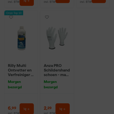
incl. BTW
incl. BTW
incl. BTW
Onze Top 10
Rilly Multi
Anza PRO
Ontvetter en
Schildershand
Verfreiniger –
schoen - maat
0,5L
8 (M)
Morgen
Morgen
bezorgd
bezorgd
6
,
2
,
99
29
incl. BTW
incl. BTW