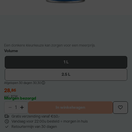
Een donkere kleurkeuze kan zorgen voor een meerprijs.
Volume
1 L
2.5 L
Afgelopen 30 dagen
30,30
28
,
86
incl. BTW
Morgen bezorgd
In winkelwagen
Gratis verzending vanaf €50,-
Vandaag voor 22:00u besteld = morgen in huis
Retourtermijn van 30 dagen