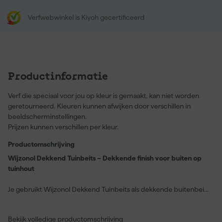
Verfwebwinkel is Kiyoh gecertificeerd
Productinformatie
Verf die speciaal voor jou op kleur is gemaakt, kan niet worden
geretourneerd. Kleuren kunnen afwijken door verschillen in
beeldscherminstellingen.
Prijzen kunnen verschillen per kleur.
Productomschrijving
Wijzonol Dekkend Tuinbeits – Dekkende finish voor buiten op
tuinhout
Je gebruikt Wijzonol Dekkend Tuinbeits als dekkende buitenbeits
voor houten schuttingen, tuinhuizen, pergola’s en ander tuinhout.
De beits geeft het hout een dekkende afwerking en heeft een
Bekijk volledige productomschrijving
vochtregulerende werking. Je kiest deze beits wanneer je