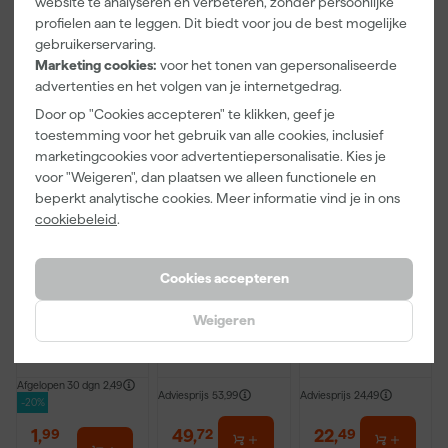
website te analyseren en verbeteren, zonder persoonlijke
Je koopt deze dekkende, vochtregulerende buitenbeits voor
incl. BTW
incl. BTW
incl. BTW
profielen aan te leggen. Dit biedt voor jou de best mogelijke
hout gemakkelijk bij Verfwebwinkel. Deze verf wordt op kleur
gebruikerservaring.
gemengd en kan niet geretourneerd worden. Is er iets mis met
Marketing cookies:
voor het tonen van gepersonaliseerde
Onze Top 10
de kleur neem dan contact op met de klantenservice. Wil je
advertenties en het volgen van je internetgedrag.
zakelijk bestellen lees dan verder over
zakelijk bestellen
.
Door op "Cookies accepteren" te klikken, geef je
toestemming voor het gebruik van alle cookies, inclusief
marketingcookies voor advertentiepersonalisatie. Kies je
voor "Weigeren", dan plaatsen we alleen functionele en
beperkt analytische cookies. Meer informatie vind je in ons
cookiebeleid
.
Anza PRO
Alabastine
Alabastine
Cookies accepteren
Mini Viltroller
SUPERAFBIJT
Extra
- 10cm
2,5L
Allesvuller
Weigeren
Hout - Pasta -
Morgen
Morgen
Morgen
Wit - 500ml
bezorgd
bezorgd
bezorgd
Afgelopen 30 dgn
2,49
Adviesprijs
53,99
Adviesprijs
24,49
-20%
1
,
49
,
22
,
99
72
49